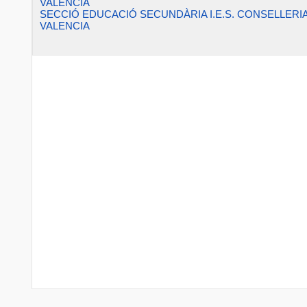
VALENCIA
SECCIÓ EDUCACIÓ SECUNDÀRIA I.E.S. CONSELLERI
VALENCIA