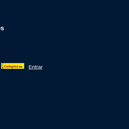
es
Entrar