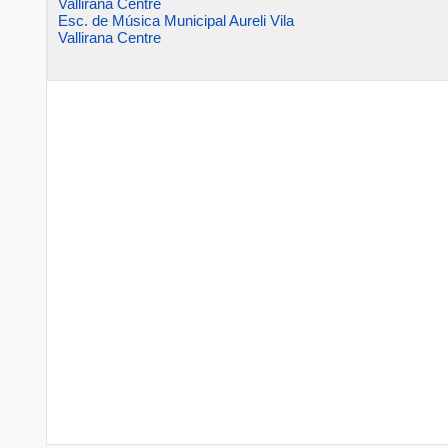
Vallirana Centre
Esc. de Música Municipal Aureli Vila
Vallirana Centre