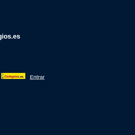
gios.es
Entrar