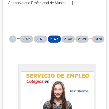
Conservatorio Profesional de Música […]
...
...
1
2.375
2.376
2.377
2.378
2.379
3170