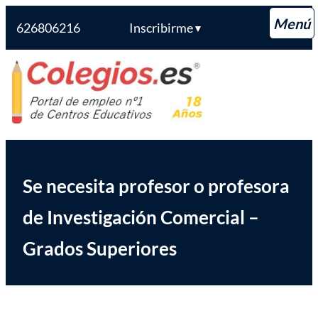
626806216
Inscribirme
▼
Saltar
Colegios.es
al
contenido
Se necesita profesor o profesora
de Investigación Comercial –
Grados Superiores