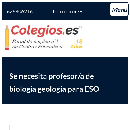
626806216
Inscribirme
▼
Saltar
Colegios.es
al
contenido
Se necesita profesor/a de
biología geología para ESO