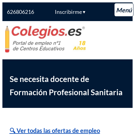
626806216
Inscribirme
▼
Saltar
Colegios.es
al
contenido
Se necesita docente de
Formación Profesional Sanitaria
🔍 Ver todas las ofertas de empleo