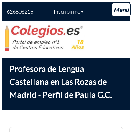
626806216
Inscribirme
▼
Saltar
Colegios.es
al
contenido
Profesora de Lengua
Castellana en Las Rozas de
Madrid - Perfil de Paula G.C.