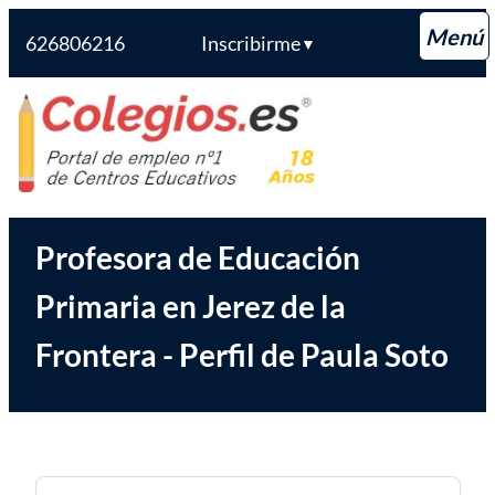
626806216
Inscribirme
▼
Saltar
Colegios.es
al
contenido
Profesora de Educación
Primaria en Jerez de la
Frontera - Perfil de Paula Soto