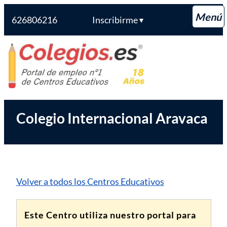
626806216
Inscribirme
▼
Saltar
Colegios.es
al
contenido
Colegio Internacional Aravaca
Volver a todos los Centros Educativos
Este Centro utiliza nuestro portal para