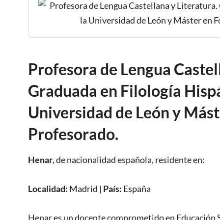
Profesora de Lengua Castell
Graduada en Filología Hispá
Universidad de León y Mást
Profesorado.
Henar
, de nacionalidad
española
,
residente en:
Localidad:
Madrid
|
País:
España
Henar es un docente comprometido en Educación S