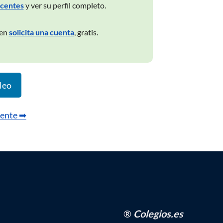
ocentes
y ver su perfil completo.
ien
solicita una cuenta
, gratis.
leo
iente ➡
®
Colegios.es