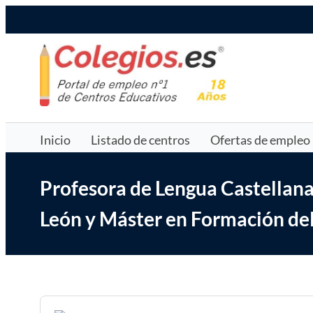
Saltar
Colegios.es
al
contenido
Inicio
Listado de centros
Ofertas de empleo
Profesora de Lengua Castellana 
León y Máster en Formación del 