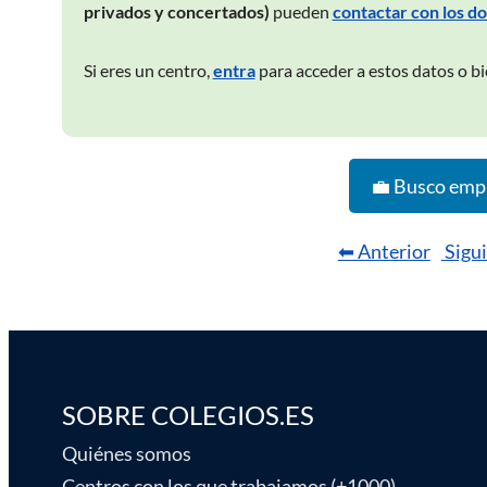
privados y concertados)
pueden
contactar con los d
Si eres un centro,
entra
para acceder a estos datos o b
💼 Busco emp
⬅ Anterior
Sigu
SOBRE COLEGIOS.ES
Quiénes somos
Centros con los que trabajamos (+1000)