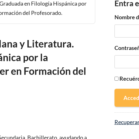
Entra e
Nombre de
ana y Literatura.
Contrase
nica por la
er en Formación del
Recuér
Acced
Recuperar
ecundaria, Bachillerato, ayudando a