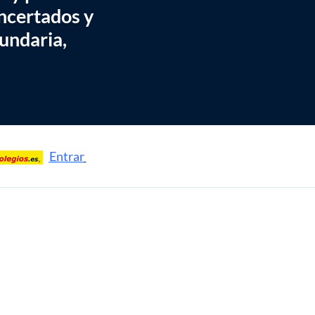
ncertados y
cundaria,
Entrar