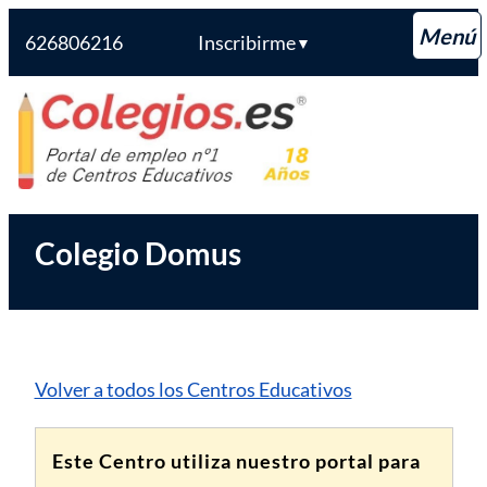
626806216
Inscribirme
▼
Saltar
Colegios.es
al
contenido
Colegio Domus
Volver a todos los Centros Educativos
Este Centro utiliza nuestro portal para