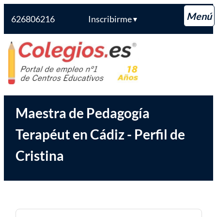
626806216
Inscribirme
▼
Saltar
Colegios.es
al
contenido
Maestra de Pedagogía
Terapéut en Cádiz - Perfil de
Cristina