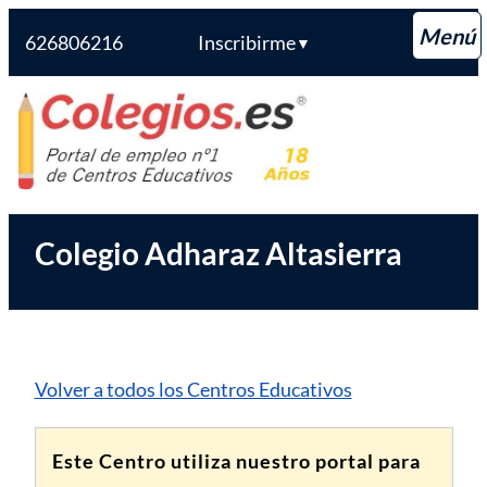
626806216
Inscribirme
▼
Saltar
Colegios.es
al
contenido
Colegio Adharaz Altasierra
Volver a todos los Centros Educativos
Este Centro utiliza nuestro portal para