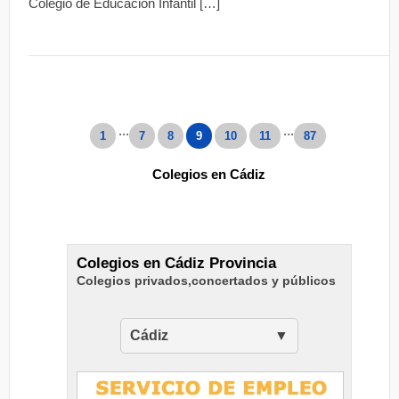
Colegio de Educación Infantil […]
...
...
1
7
8
9
10
11
87
Colegios en Cádiz
Colegios en Cádiz Provincia
Colegios privados,concertados y públicos
Cádiz