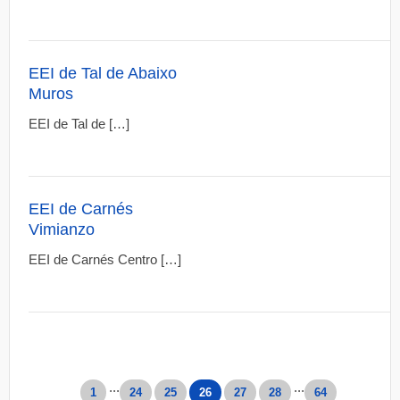
EEI de Tal de Abaixo
Muros
EEI de Tal de […]
EEI de Carnés
Vimianzo
EEI de Carnés Centro […]
...
...
1
24
25
26
27
28
64