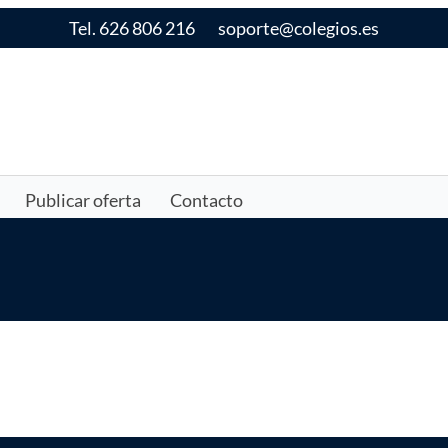
Tel. 626 806 216
soporte@colegios.es
Publicar oferta
Contacto