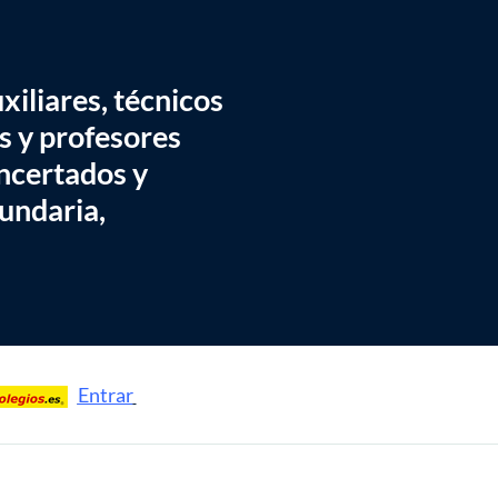
iliares, técnicos
s y profesores
ncertados y
cundaria,
Entrar